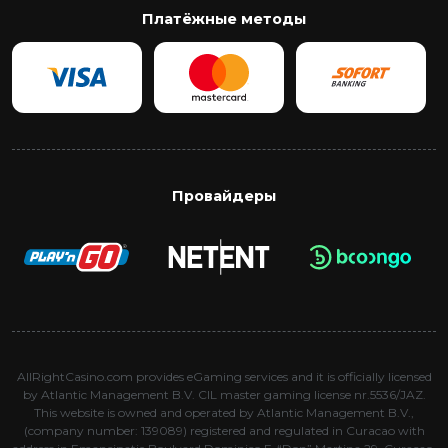
Платёжные методы
Провайдеры
AllRightCasino.com provides eGaming services and it is officially licensed
by Atlantic Management B.V. CIL master gaming license nr.5536/JAZ.
This website is owned and operated by Atlantic Management B.V.,
(company number: 139089) registered and regulated in Curacao with