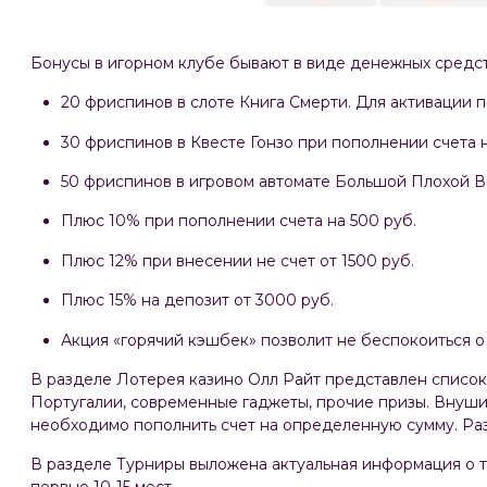
Бонусы в игорном клубе бывают в виде денежных средст
20 фриспинов в слоте Книга Смерти. Для активации 
30 фриспинов в Квесте Гонзо при пополнении счета н
50 фриспинов в игровом автомате Большой Плохой В
Плюс 10% при пополнении счета на 500 руб.
Плюс 12% при внесении не счет от 1500 руб.
Плюс 15% на депозит от 3000 руб.
Акция «горячий кэшбек» позволит не беспокоиться о 
В разделе Лотерея казино Олл Райт представлен список
Португалии, современные гаджеты, прочие призы. Внушит
необходимо пополнить счет на определенную сумму. Раз
В разделе Турниры выложена актуальная информация о те