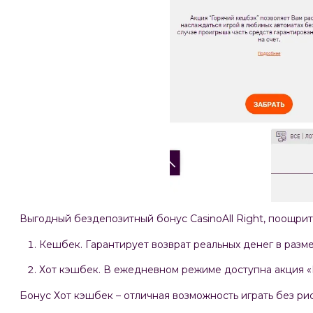
Выгодный бездепозитный бонус CasinoAll Right, поощри
Кешбек. Гарантирует возврат реальных денег в разм
Хот кэшбек. В ежедневном режиме доступна акция «Г
Бонус Хот кэшбек – отличная возможность играть без ри