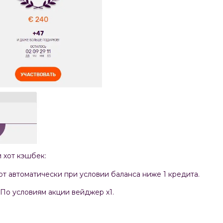
 хот кэшбек:
т автоматически при условии баланса ниже 1 кредита.
По условиям акции вейджер х1.