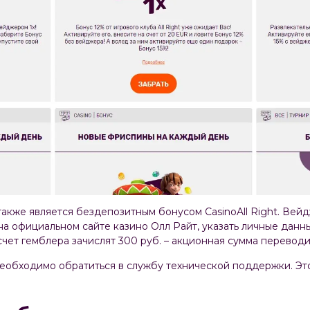
кже является бездепозитным бонусом CasinoAll Right. Вейдже
на официальном сайте казино Олл Райт, указать личные дан
чет гемблера зачислят 300 руб. – акционная сумма переводи
 необходимо обратиться в службу технической поддержки. Эт