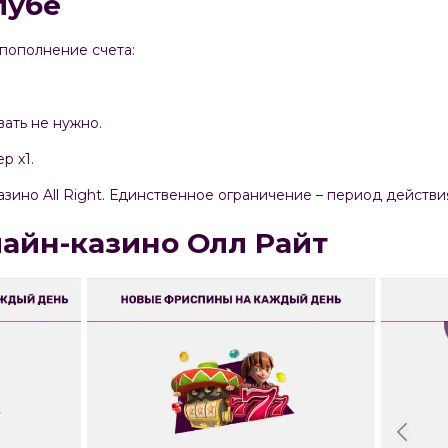
лубе
 пополнение счета:
вать не нужно.
р х1.
ино All Right. Единственное ограничение – период действи
лайн-казино Олл Райт