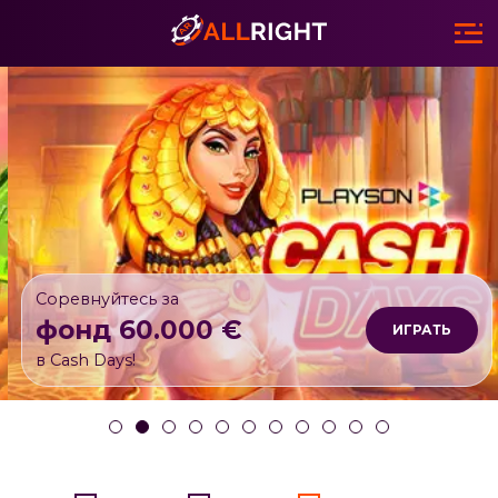
Соревнуйтесь за
фонд 60.000 €
ИГРАТЬ
в Cash Days!