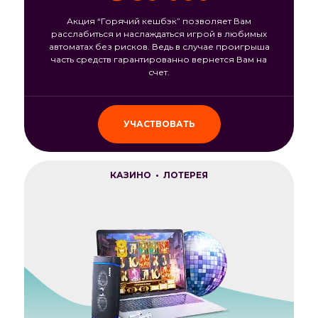
Акция “Горячий кешбэк” позволяет Вам
расслабиться и наслаждаться игрой в любимых
автоматах без рисков. Ведь в случае проигрыша
часть средств гарантированно вернется Вам на
счет.
УЧАСТВОВАТЬ
КАЗИНО
ЛОТЕРЕЯ