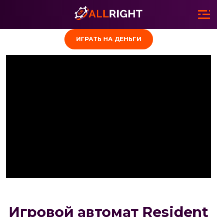
ИГРАТЬ НА ДЕНЬГИ
Игровой автомат Resident