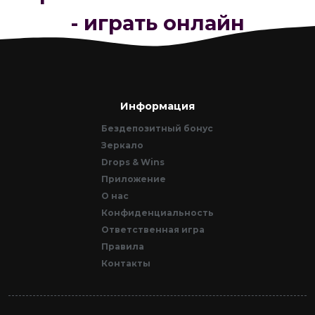
- играть онлайн
Информация
Бездепозитный бонус
Зеркало
Drops & Wins
Приложение
О нас
Конфиденциальность
Ответственная игра
Правила
Контакты