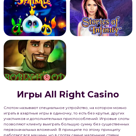
Игры All Right Casino
Слотом называют специальное устройство, на котором можно
играть в азартные игры в одиночку, то есть без крупье, других
участников и дополнительных приспособлений. Игровые слоты
позволяют клиенту выиграть большую сумму без существенных
первоначальных вложений. В принципе по этому принципу
работают все машины, но в слотах самые маленькие ставки.