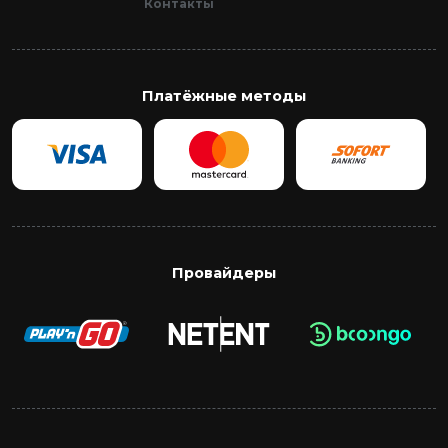
Контакты
Платёжные методы
Провайдеры