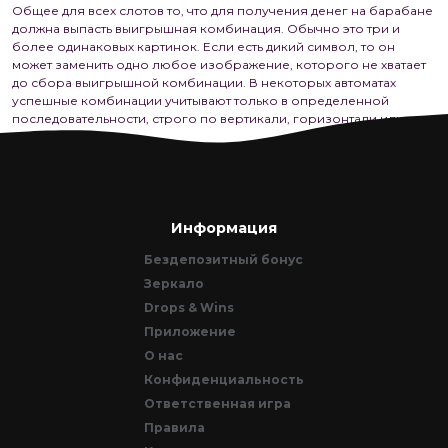
Общее для всех слотов то, что для получения денег на барабане
должна выпасть выигрышная комбинация. Обычно это три и
более одинаковых картинок. Если есть дикий символ, то он
может заменить одно любое изображение, которого не хватает
до сбора выигрышной комбинации. В некоторых автоматах
успешные комбинации учитывают только в определенной
последовательности, строго по вертикали, горизонтали или
диагонали.
Информация
Бездепозитный бонус
Зеркало
Drops & Wins
Приложение
О нас
Конфиденциальность
Ответственная игра
Правила