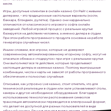
месте.
Игры, доступные клиентам в онлайн казино Ол Райт с живыми
дилерами, – это традиционные настольные варианты (кости,
баккара, блэкджек, рулетка). Однако они кардинально
отличаются от классического игрового софта онлайн
заведений. Любой игровой процесс с реальным крупье
базируется на действиях человека, а именно дилера в студии.
При этом работа программного продукта основана на работе
генератора случайных чисел.
Иными словами, все игроки, которые не доверяют
современному автоматизированному игорному софту, могут не
опасаться обмана и «подкруток» при игре с реальными крупье.
Они выполняют все те действия, которые проделывают
настоящие дилеры в наземных казино. Поэтому выигрышные
комбинации, числа и карты не зависят от работы программного
обеспечения и полностью случайные.
Описывая, как устроено Live казино, стоит отметить, что для
технической реализации в студии или зале устанавливают столы,
камеры и другое необходимое оборудование. Благодаря
использованию технологии распознавания символов
трансляция автоматически переводится в электронный формат,
что делает ее доступной для разных пользователей в виде
обычной ссылки. Данные хранят в видео-архиве, специальном