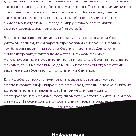
другие разновидности игровых машин, например, настольные и
карточные игры, лото, бинго и мини-игры. Поклонники мини игр
могут насладиться ими в нашем казино. Поскольку данная
категория немногочисленная, подобные симуляторы не
вынесено в отдельный раздел. Игру можно легко найти,
воспользовавшись поисковой строкой.
В азартном заведении могут играть как пользователи без
учетной записи, так и зарегистрированные игроки. Первым
гемблерам доступны только бесплатные игры. Для этого
симулятор запускают в демонстрационном режиме.
Авторизованные посетители могут играть как бесплатно в демо-
режиме, так и на реальные деньги. В последнем случае стоит
заранее позаботиться о пополнении баланса.
Для удобства поиска нужного игрового автомата можно
воспользоваться фильтром по производителям, а также включить
дополнительные параметры. Например, игры можно
сортировать по новизне, популярности, частоте выигрыша и его
размеру. Также можно поискать симуляторы в разделе
«Популярные», ведь мини-игры пользуются спросом у игроков.
Информация