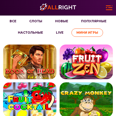
ВСЕ
СЛОТЫ
НОВЫЕ
ПОПУЛЯРНЫЕ
НАСТОЛЬНЫЕ
LIVE
МИНИ ИГРЫ