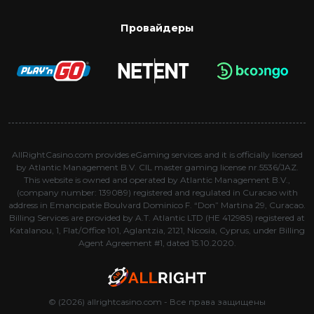
Провайдеры
AllRightCasino.com provides eGaming services and it is officially licensed
by Atlantic Management B.V. CIL master gaming license nr.5536/JAZ.
This website is owned and operated by Atlantic Management B.V.,
(company number: 139089) registered and regulated in Curacao with
address in Emancipatie Boulvard Dominico F. “Don” Martina 29, Curacao.
Billing Services are provided by A.T. Atlantic LTD (HE 412985) registered at
Katalanou, 1, Flat/Office 101, Aglantzia, 2121, Nicosia, Cyprus, under Billing
Agent Agreement #1, dated 15.10.2020.
© (2026) allrightcasino.com - Все права защищены